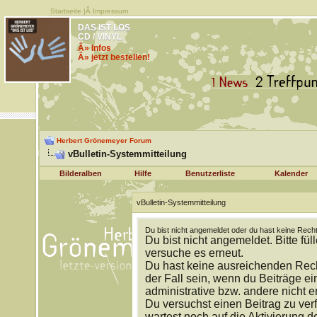
Startseite
|Â
Impressum
DAS IST LOS
CD / VINYL
Â» Infos
Â» jetzt bestellen!
Herbert Grönemeyer Forum
vBulletin-Systemmitteilung
Bilderalben
Hilfe
Benutzerliste
Kalender
vBulletin-Systemmitteilung
Du bist nicht angemeldet oder du hast keine Recht
Du bist nicht angemeldet. Bitte fül
versuche es erneut.
Du hast keine ausreichenden Rech
der Fall sein, wenn du Beiträge 
administrative bzw. andere nicht e
Du versuchst einen Beitrag zu ver
wartest noch auf die Aktivierung d