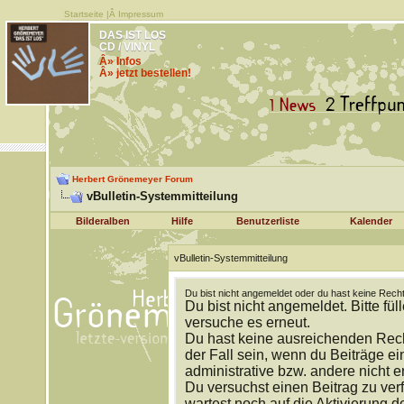
Startseite
|Â
Impressum
DAS IST LOS
CD / VINYL
Â» Infos
Â» jetzt bestellen!
Herbert Grönemeyer Forum
vBulletin-Systemmitteilung
Bilderalben
Hilfe
Benutzerliste
Kalender
vBulletin-Systemmitteilung
Du bist nicht angemeldet oder du hast keine Recht
Du bist nicht angemeldet. Bitte fül
versuche es erneut.
Du hast keine ausreichenden Rech
der Fall sein, wenn du Beiträge 
administrative bzw. andere nicht e
Du versuchst einen Beitrag zu ver
wartest noch auf die Aktivierung d