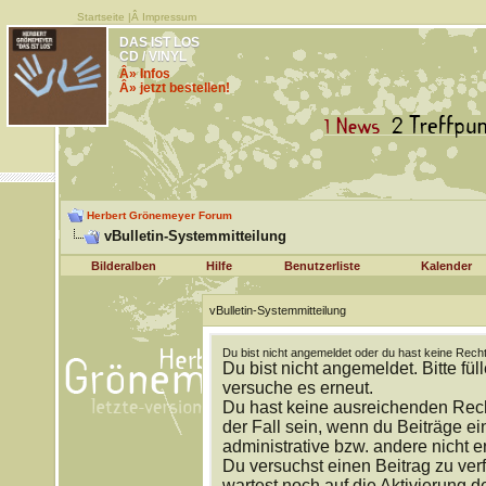
Startseite
|Â
Impressum
DAS IST LOS
CD / VINYL
Â» Infos
Â» jetzt bestellen!
Herbert Grönemeyer Forum
vBulletin-Systemmitteilung
Bilderalben
Hilfe
Benutzerliste
Kalender
vBulletin-Systemmitteilung
Du bist nicht angemeldet oder du hast keine Recht
Du bist nicht angemeldet. Bitte fül
versuche es erneut.
Du hast keine ausreichenden Rech
der Fall sein, wenn du Beiträge 
administrative bzw. andere nicht e
Du versuchst einen Beitrag zu ver
wartest noch auf die Aktivierung d