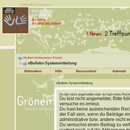
Startseite
|Â
Impressum
DAS IST LOS
CD / VINYL
Â» Infos
Â» jetzt bestellen!
Herbert Grönemeyer Forum
vBulletin-Systemmitteilung
Bilderalben
Hilfe
Benutzerliste
Kalender
vBulletin-Systemmitteilung
Du bist nicht angemeldet oder du hast keine Recht
Du bist nicht angemeldet. Bitte fül
versuche es erneut.
Du hast keine ausreichenden Rech
der Fall sein, wenn du Beiträge 
administrative bzw. andere nicht e
Du versuchst einen Beitrag zu ver
wartest noch auf die Aktivierung d