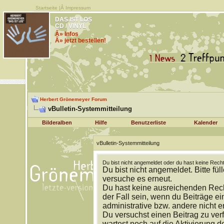
Startseite
|Â
Impressum
DAS IST LOS
CD / VINYL
Â» Infos
Â» jetzt bestellen!
Herbert Grönemeyer Forum
vBulletin-Systemmitteilung
Bilderalben
Hilfe
Benutzerliste
Kalender
vBulletin-Systemmitteilung
Du bist nicht angemeldet oder du hast keine Recht
Du bist nicht angemeldet. Bitte fül
versuche es erneut.
Du hast keine ausreichenden Rech
der Fall sein, wenn du Beiträge 
administrative bzw. andere nicht e
Du versuchst einen Beitrag zu ver
wartest noch auf die Aktivierung d