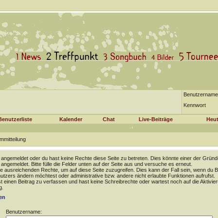
Benutzername
Kennwort
Benutzerliste
Kalender
Chat
Live-Beiträge
Heut
mmitteilung
t angemeldet oder du hast keine Rechte diese Seite zu betreten. Dies könnte einer der Gründ
t angemeldet. Bitte fülle die Felder unten auf der Seite aus und versuche es erneut.
e ausreichenden Rechte, um auf diese Seite zuzugreifen. Dies kann der Fall sein, wenn du B
tzers ändern möchtest oder administrative bzw. andere nicht erlaubte Funktionen aufrufst.
 einen Beitrag zu verfassen und hast keine Schreibrechte oder wartest noch auf die Aktivie
g.
en
Benutzername: