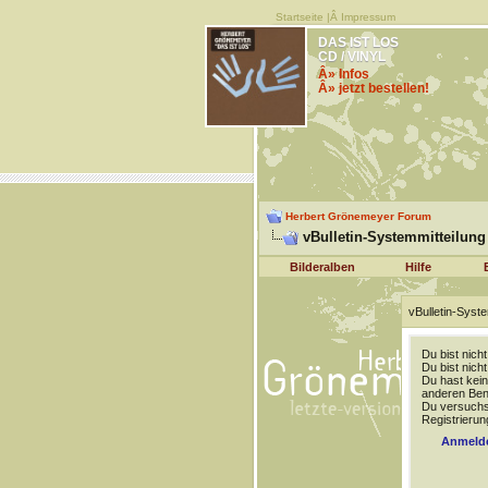
Startseite
|Â
Impressum
DAS IST LOS
CD / VINYL
Â» Infos
Â» jetzt bestellen!
Herbert Grönemeyer Forum
vBulletin-Systemmitteilung
Bilderalben
Hilfe
vBulletin-Syste
Du bist nich
Du bist nich
Du hast kein
anderen Benu
Du versuchst
Registrierun
Anmeld