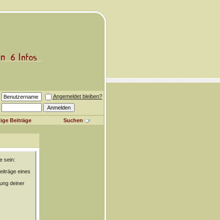
Angemeldet bleiben?
ige Beiträge
Suchen
e sein:
eiträge eines
rung deiner