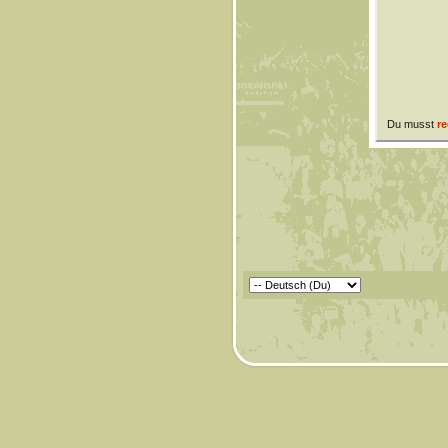
Du musst
re