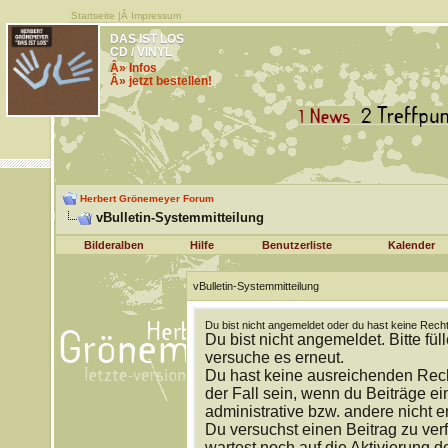
Startseite
|Â
Impressum
DAS IST LOS
CD / VINYL
Â» Infos
Â» jetzt bestellen!
Herbert Grönemeyer Forum
vBulletin-Systemmitteilung
Bilderalben
Hilfe
Benutzerliste
Kalender
vBulletin-Systemmitteilung
Du bist nicht angemeldet oder du hast keine Recht
Du bist nicht angemeldet. Bitte fül
versuche es erneut.
Du hast keine ausreichenden Rech
der Fall sein, wenn du Beiträge 
administrative bzw. andere nicht e
Du versuchst einen Beitrag zu ver
wartest noch auf die Aktivierung d