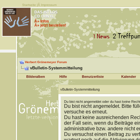
Startseite
|Â
Impressum
DAS IST LOS
CD / VINYL
Â» Infos
Â» jetzt bestellen!
Herbert Grönemeyer Forum
vBulletin-Systemmitteilung
Bilderalben
Hilfe
Benutzerliste
Kalender
vBulletin-Systemmitteilung
Du bist nicht angemeldet oder du hast keine Recht
Du bist nicht angemeldet. Bitte fül
versuche es erneut.
Du hast keine ausreichenden Rech
der Fall sein, wenn du Beiträge 
administrative bzw. andere nicht e
Du versuchst einen Beitrag zu ver
wartest noch auf die Aktivierung d