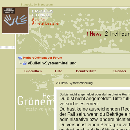
Startseite
|Â
Impressum
DAS IST LOS
CD / VINYL
Â» Infos
Â» jetzt bestellen!
Herbert Grönemeyer Forum
vBulletin-Systemmitteilung
Bilderalben
Hilfe
Benutzerliste
Kalender
vBulletin-Systemmitteilung
Du bist nicht angemeldet oder du hast keine Recht
Du bist nicht angemeldet. Bitte fül
versuche es erneut.
Du hast keine ausreichenden Rech
der Fall sein, wenn du Beiträge 
administrative bzw. andere nicht e
Du versuchst einen Beitrag zu ver
wartest noch auf die Aktivierung d