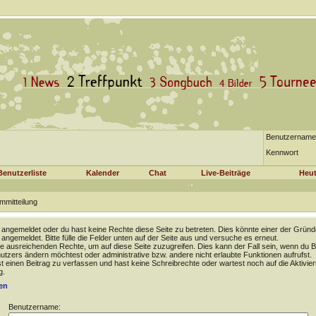
Benutzername
Kennwort
Benutzerliste
Kalender
Chat
Live-Beiträge
Heut
mmitteilung
t angemeldet oder du hast keine Rechte diese Seite zu betreten. Dies könnte einer der Gründ
t angemeldet. Bitte fülle die Felder unten auf der Seite aus und versuche es erneut.
e ausreichenden Rechte, um auf diese Seite zuzugreifen. Dies kann der Fall sein, wenn du B
tzers ändern möchtest oder administrative bzw. andere nicht erlaubte Funktionen aufrufst.
 einen Beitrag zu verfassen und hast keine Schreibrechte oder wartest noch auf die Aktivie
g.
en
Benutzername: