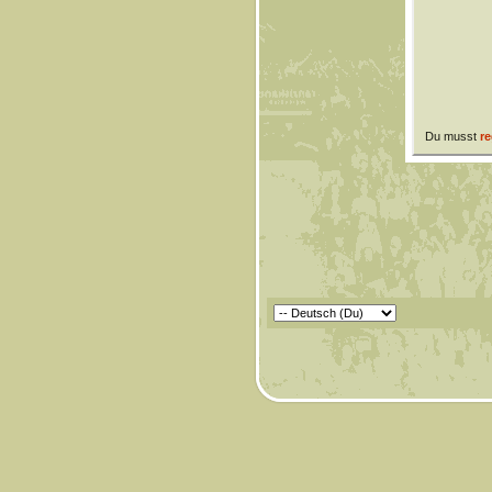
Du musst
re