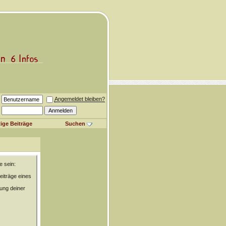
Angemeldet bleiben?
ige Beiträge
Suchen
e sein:
eiträge eines
rung deiner