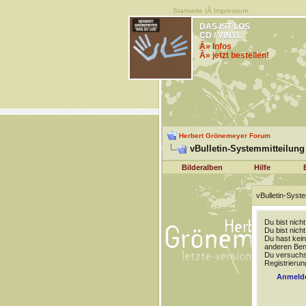
Startseite
|Â
Impressum
DAS IST LOS
CD / VINYL
Â» Infos
Â» jetzt bestellen!
Herbert Grönemeyer Forum
vBulletin-Systemmitteilung
Bilderalben
Hilfe
vBulletin-Syste
Du bist nich
Du bist nich
Du hast kein
anderen Benu
Du versuchst
Registrierun
Anmeld