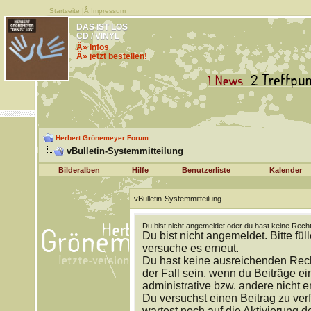
Startseite
|Â
Impressum
DAS IST LOS
CD / VINYL
Â» Infos
Â» jetzt bestellen!
Herbert Grönemeyer Forum
vBulletin-Systemmitteilung
Bilderalben
Hilfe
Benutzerliste
Kalender
vBulletin-Systemmitteilung
Du bist nicht angemeldet oder du hast keine Recht
Du bist nicht angemeldet. Bitte fül
versuche es erneut.
Du hast keine ausreichenden Rech
der Fall sein, wenn du Beiträge 
administrative bzw. andere nicht e
Du versuchst einen Beitrag zu ver
wartest noch auf die Aktivierung d