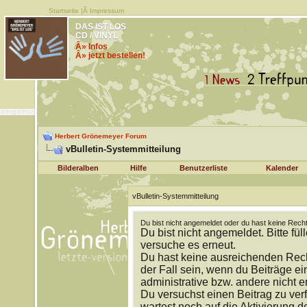
Startseite
|Â
Impressum
DAS IST LOS
CD / VINYL
Â» Infos
Â» jetzt bestellen!
Herbert Grönemeyer Forum
vBulletin-Systemmitteilung
Bilderalben
Hilfe
Benutzerliste
Kalender
vBulletin-Systemmitteilung
Du bist nicht angemeldet oder du hast keine Recht
Du bist nicht angemeldet. Bitte fül
versuche es erneut.
Du hast keine ausreichenden Rech
der Fall sein, wenn du Beiträge 
administrative bzw. andere nicht e
Du versuchst einen Beitrag zu ver
wartest noch auf die Aktivierung d