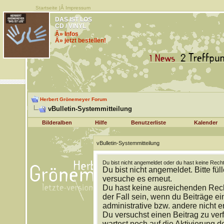
Startseite
|Â
Impressum
DAS IST LOS
CD / VINYL
Â» Infos
Â» jetzt bestellen!
Herbert Grönemeyer Forum
vBulletin-Systemmitteilung
Bilderalben
Hilfe
Benutzerliste
Kalender
vBulletin-Systemmitteilung
Du bist nicht angemeldet oder du hast keine Recht
Du bist nicht angemeldet. Bitte fül
versuche es erneut.
Du hast keine ausreichenden Rech
der Fall sein, wenn du Beiträge 
administrative bzw. andere nicht e
Du versuchst einen Beitrag zu ver
wartest noch auf die Aktivierung d