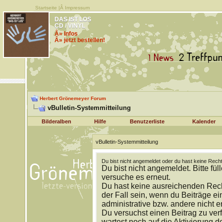
Startseite
|Â
Impressum
DAS IST LOS
CD / VINYL
Â» Infos
Â» jetzt bestellen!
Herbert Grönemeyer Forum
vBulletin-Systemmitteilung
Bilderalben
Hilfe
Benutzerliste
Kalender
vBulletin-Systemmitteilung
Du bist nicht angemeldet oder du hast keine Recht
Du bist nicht angemeldet. Bitte fül
versuche es erneut.
Du hast keine ausreichenden Rech
der Fall sein, wenn du Beiträge 
administrative bzw. andere nicht e
Du versuchst einen Beitrag zu ver
wartest noch auf die Aktivierung d