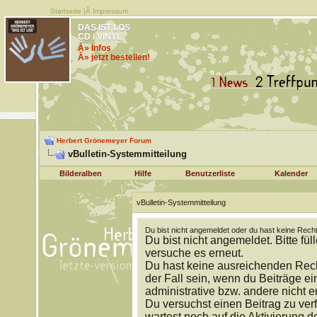
Startseite
|Â
Impressum
DAS IST LOS
CD / VINYL
Â» Infos
Â» jetzt bestellen!
Herbert Grönemeyer Forum
vBulletin-Systemmitteilung
Bilderalben
Hilfe
Benutzerliste
Kalender
vBulletin-Systemmitteilung
Du bist nicht angemeldet oder du hast keine Recht
Du bist nicht angemeldet. Bitte fül
versuche es erneut.
Du hast keine ausreichenden Rech
der Fall sein, wenn du Beiträge 
administrative bzw. andere nicht e
Du versuchst einen Beitrag zu ver
wartest noch auf die Aktivierung d