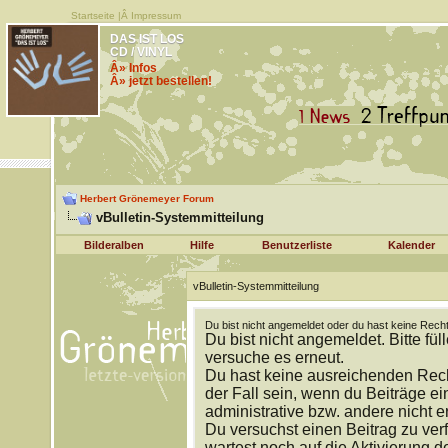
Startseite
|Â
Impressum
DAS IST LOS
CD / VINYL
Â» Infos
Â» jetzt bestellen!
Herbert Grönemeyer Forum
vBulletin-Systemmitteilung
Bilderalben
Hilfe
Benutzerliste
Kalender
vBulletin-Systemmitteilung
Du bist nicht angemeldet oder du hast keine Recht
Du bist nicht angemeldet. Bitte fül
versuche es erneut.
Du hast keine ausreichenden Rech
der Fall sein, wenn du Beiträge 
administrative bzw. andere nicht e
Du versuchst einen Beitrag zu ver
wartest noch auf die Aktivierung d