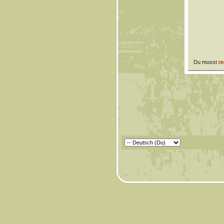
Du musst
re