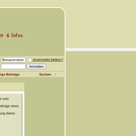
Angemeldet bleiben?
ige Beiträge
Suchen
e sein:
eiträge eines
rung deiner