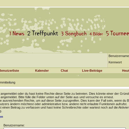
Benutzername
Kennwort
Benutzerliste
Kalender
Chat
Live-Beiträge
Heut
mmitteilung
t angemeldet oder du hast keine Rechte diese Seite zu betreten. Dies könnte einer der Gründ
t angemeldet. Bitte fülle die Felder unten auf der Seite aus und versuche es erneut.
e ausreichenden Rechte, um auf diese Seite zuzugreifen. Dies kann der Fall sein, wenn du B
tzers ändern möchtest oder administrative bzw. andere nicht erlaubte Funktionen aufrufst.
 einen Beitrag zu verfassen und hast keine Schreibrechte oder wartest noch auf die Aktivie
g.
en
Benutzername: