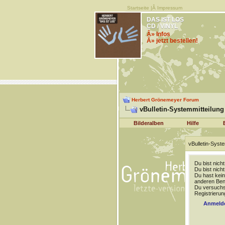
Startseite
|Â
Impressum
DAS IST LOS
CD / VINYL
Â» Infos
Â» jetzt bestellen!
Herbert Grönemeyer Forum
vBulletin-Systemmitteilung
Bilderalben
Hilfe
vBulletin-Syste
Du bist nich
Du bist nich
Du hast kein
anderen Benu
Du versuchst
Registrierun
Anmeld