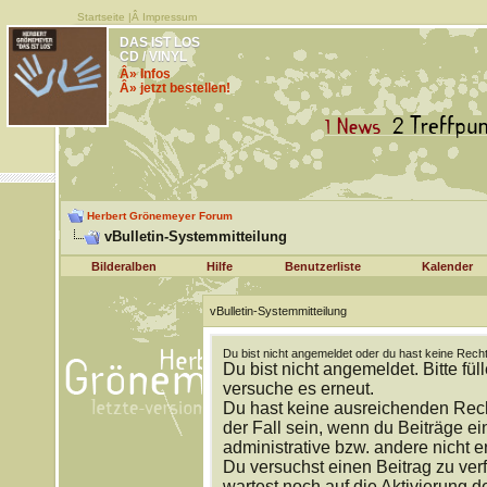
Startseite
|Â
Impressum
DAS IST LOS
CD / VINYL
Â» Infos
Â» jetzt bestellen!
Herbert Grönemeyer Forum
vBulletin-Systemmitteilung
Bilderalben
Hilfe
Benutzerliste
Kalender
vBulletin-Systemmitteilung
Du bist nicht angemeldet oder du hast keine Recht
Du bist nicht angemeldet. Bitte fül
versuche es erneut.
Du hast keine ausreichenden Rech
der Fall sein, wenn du Beiträge 
administrative bzw. andere nicht e
Du versuchst einen Beitrag zu ver
wartest noch auf die Aktivierung d