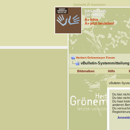
Startseite
|Â
Impressum
DAS IST LOS
CD / VINYL
Â» Infos
Â» jetzt bestellen!
Herbert Grönemeyer Forum
vBulletin-Systemmitteilung
Bilderalben
Hilfe
vBulletin-Syste
Du bist nich
Du bist nich
Du hast kein
anderen Benu
Du versuchst
Registrierun
Anmeld