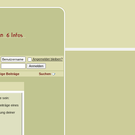
Angemeldet bleiben?
ige Beiträge
Suchen
e sein:
eiträge eines
rung deiner