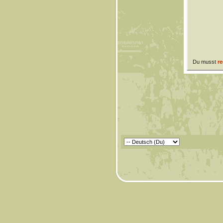
Du musst
re