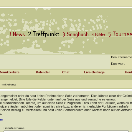
Benutzername
Kennwort
Benutzerliste
Kalender
Chat
Live-Beiträge
Heut
mmitteilung
t angemeldet oder du hast keine Rechte diese Seite zu betreten. Dies könnte einer der Gründ
t angemeldet. Bitte fülle die Felder unten auf der Seite aus und versuche es erneut.
e ausreichenden Rechte, um auf diese Seite zuzugreifen. Dies kann der Fall sein, wenn du B
tzers ändern möchtest oder administrative bzw. andere nicht erlaubte Funktionen aufrufst.
 einen Beitrag zu verfassen und hast keine Schreibrechte oder wartest noch auf die Aktivie
g.
en
Benutzername: