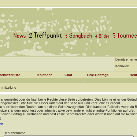
Benutzername
Kennwort
Benutzerliste
Kalender
Chat
Live-Beiträge
Heut
mmitteilung
t angemeldet oder du hast keine Rechte diese Seite zu betreten. Dies könnte einer der Gründ
t angemeldet. Bitte fülle die Felder unten auf der Seite aus und versuche es erneut.
e ausreichenden Rechte, um auf diese Seite zuzugreifen. Dies kann der Fall sein, wenn du B
tzers ändern möchtest oder administrative bzw. andere nicht erlaubte Funktionen aufrufst.
 einen Beitrag zu verfassen und hast keine Schreibrechte oder wartest noch auf die Aktivie
g.
en
Benutzername: