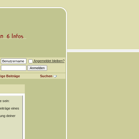
Angemeldet bleiben?
ige Beiträge
Suchen
e sein:
eiträge eines
rung deiner