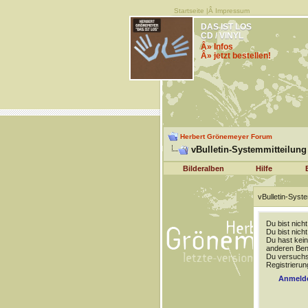
Startseite
|Â
Impressum
DAS IST LOS
CD / VINYL
Â» Infos
Â» jetzt bestellen!
Herbert Grönemeyer Forum
vBulletin-Systemmitteilung
Bilderalben
Hilfe
vBulletin-Syste
Du bist nich
Du bist nich
Du hast kein
anderen Benu
Du versuchst
Registrierun
Anmeld