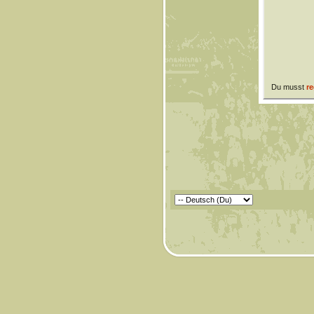
Du musst
re