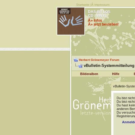
Startseite
|Â
Impressum
DAS IST LOS
CD / VINYL
Â» Infos
Â» jetzt bestellen!
Herbert Grönemeyer Forum
vBulletin-Systemmitteilung
Bilderalben
Hilfe
vBulletin-Syste
Du bist nich
Du bist nich
Du hast kein
anderen Benu
Du versuchst
Registrierun
Anmeld