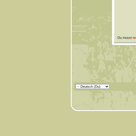
Du musst
re