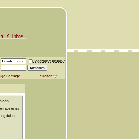
Angemeldet bleiben?
ige Beiträge
Suchen
e sein:
eiträge eines
rung deiner