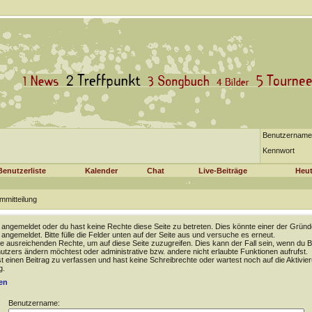
Benutzername
Kennwort
Benutzerliste
Kalender
Chat
Live-Beiträge
Heut
mmitteilung
t angemeldet oder du hast keine Rechte diese Seite zu betreten. Dies könnte einer der Gründ
t angemeldet. Bitte fülle die Felder unten auf der Seite aus und versuche es erneut.
e ausreichenden Rechte, um auf diese Seite zuzugreifen. Dies kann der Fall sein, wenn du B
tzers ändern möchtest oder administrative bzw. andere nicht erlaubte Funktionen aufrufst.
 einen Beitrag zu verfassen und hast keine Schreibrechte oder wartest noch auf die Aktivie
g.
en
Benutzername: