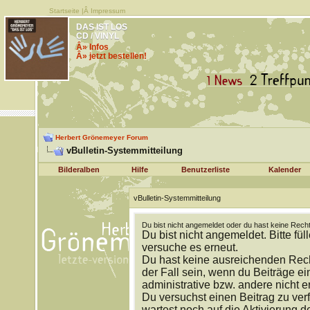
Startseite
|Â
Impressum
DAS IST LOS
CD / VINYL
Â» Infos
Â» jetzt bestellen!
Herbert Grönemeyer Forum
vBulletin-Systemmitteilung
Bilderalben
Hilfe
Benutzerliste
Kalender
vBulletin-Systemmitteilung
Du bist nicht angemeldet oder du hast keine Recht
Du bist nicht angemeldet. Bitte fül
versuche es erneut.
Du hast keine ausreichenden Rech
der Fall sein, wenn du Beiträge 
administrative bzw. andere nicht e
Du versuchst einen Beitrag zu ver
wartest noch auf die Aktivierung d