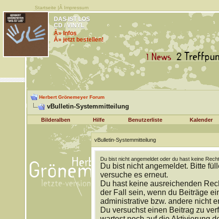
Startseite
|Â
Impressum
DAS IST LOS
CD / VINYL
Â» Infos
Â» jetzt bestellen!
Herbert Grönemeyer Forum
vBulletin-Systemmitteilung
Bilderalben
Hilfe
Benutzerliste
Kalender
vBulletin-Systemmitteilung
Du bist nicht angemeldet oder du hast keine Recht
Du bist nicht angemeldet. Bitte fül
versuche es erneut.
Du hast keine ausreichenden Rech
der Fall sein, wenn du Beiträge 
administrative bzw. andere nicht e
Du versuchst einen Beitrag zu ver
wartest noch auf die Aktivierung d