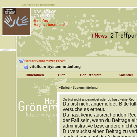
Startseite
|Â
Impressum
DAS IST LOS
CD / VINYL
Â» Infos
Â» jetzt bestellen!
Herbert Grönemeyer Forum
vBulletin-Systemmitteilung
Bilderalben
Hilfe
Benutzerliste
Kalender
vBulletin-Systemmitteilung
Du bist nicht angemeldet oder du hast keine Recht
Du bist nicht angemeldet. Bitte fül
versuche es erneut.
Du hast keine ausreichenden Rech
der Fall sein, wenn du Beiträge 
administrative bzw. andere nicht e
Du versuchst einen Beitrag zu ver
wartest noch auf die Aktivierung d