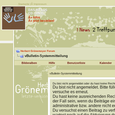
Startseite
|Â
Impressum
DAS IST LOS
CD / VINYL
Â» Infos
Â» jetzt bestellen!
Herbert Grönemeyer Forum
vBulletin-Systemmitteilung
Bilderalben
Hilfe
Benutzerliste
Kalender
vBulletin-Systemmitteilung
Du bist nicht angemeldet oder du hast keine Recht
Du bist nicht angemeldet. Bitte fül
versuche es erneut.
Du hast keine ausreichenden Rech
der Fall sein, wenn du Beiträge 
administrative bzw. andere nicht e
Du versuchst einen Beitrag zu ver
wartest noch auf die Aktivierung d