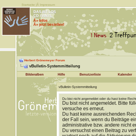
Startseite
|Â
Impressum
DAS IST LOS
CD / VINYL
Â» Infos
Â» jetzt bestellen!
Herbert Grönemeyer Forum
vBulletin-Systemmitteilung
Bilderalben
Hilfe
Benutzerliste
Kalender
vBulletin-Systemmitteilung
Du bist nicht angemeldet oder du hast keine Recht
Du bist nicht angemeldet. Bitte fül
versuche es erneut.
Du hast keine ausreichenden Rech
der Fall sein, wenn du Beiträge 
administrative bzw. andere nicht e
Du versuchst einen Beitrag zu ver
wartest noch auf die Aktivierung d