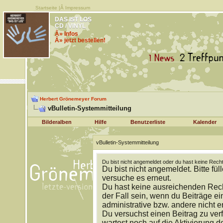
Startseite
|Â
Impressum
DAS IST LOS
CD / VINYL
Â» Infos
Â» jetzt bestellen!
Herbert Grönemeyer Forum
vBulletin-Systemmitteilung
Bilderalben
Hilfe
Benutzerliste
Kalender
vBulletin-Systemmitteilung
Du bist nicht angemeldet oder du hast keine Recht
Du bist nicht angemeldet. Bitte fül
versuche es erneut.
Du hast keine ausreichenden Rech
der Fall sein, wenn du Beiträge 
administrative bzw. andere nicht e
Du versuchst einen Beitrag zu ver
wartest noch auf die Aktivierung d