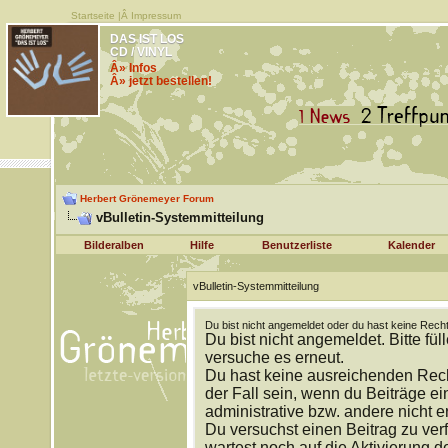
Startseite
|Â
Impressum
DAS IST LOS
CD / VINYL
Â» Infos
Â» jetzt bestellen!
Herbert Grönemeyer Forum
vBulletin-Systemmitteilung
Bilderalben
Hilfe
Benutzerliste
Kalender
vBulletin-Systemmitteilung
Du bist nicht angemeldet oder du hast keine Recht
Du bist nicht angemeldet. Bitte fül
versuche es erneut.
Du hast keine ausreichenden Rech
der Fall sein, wenn du Beiträge 
administrative bzw. andere nicht e
Du versuchst einen Beitrag zu ver
wartest noch auf die Aktivierung d