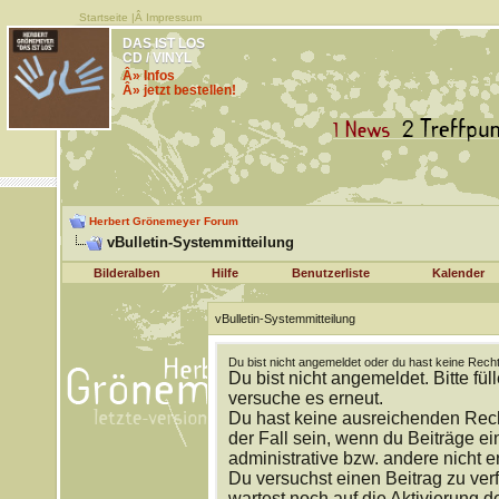
Startseite
|Â
Impressum
DAS IST LOS
CD / VINYL
Â» Infos
Â» jetzt bestellen!
Herbert Grönemeyer Forum
vBulletin-Systemmitteilung
Bilderalben
Hilfe
Benutzerliste
Kalender
vBulletin-Systemmitteilung
Du bist nicht angemeldet oder du hast keine Recht
Du bist nicht angemeldet. Bitte fül
versuche es erneut.
Du hast keine ausreichenden Rech
der Fall sein, wenn du Beiträge 
administrative bzw. andere nicht e
Du versuchst einen Beitrag zu ver
wartest noch auf die Aktivierung d