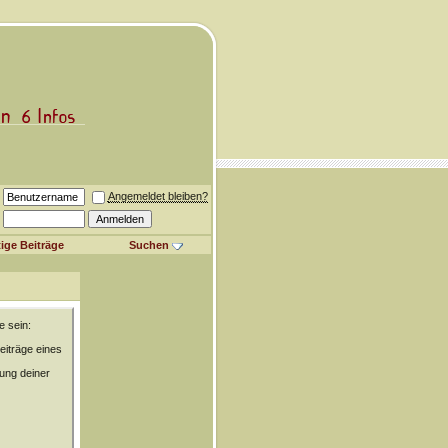
Angemeldet bleiben?
ige Beiträge
Suchen
e sein:
eiträge eines
rung deiner