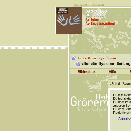
Startseite
|Â
Impressum
DAS IST LOS
CD / VINYL
Â» Infos
Â» jetzt bestellen!
Herbert Grönemeyer Forum
vBulletin-Systemmitteilung
Bilderalben
Hilfe
vBulletin-Syste
Du bist nich
Du bist nich
Du hast kein
anderen Benu
Du versuchst
Registrierun
Anmeld