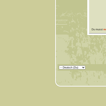
Du musst
re