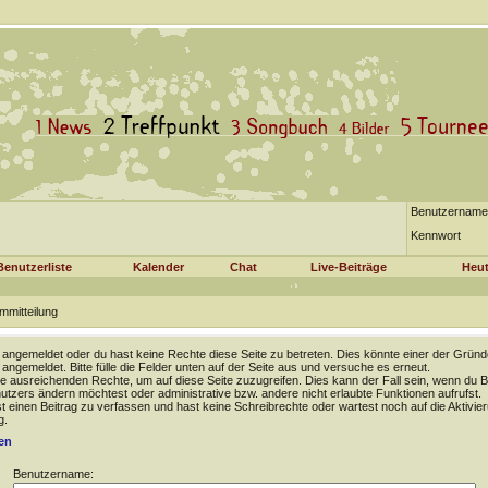
Benutzername
Kennwort
Benutzerliste
Kalender
Chat
Live-Beiträge
Heut
mmitteilung
t angemeldet oder du hast keine Rechte diese Seite zu betreten. Dies könnte einer der Gründ
t angemeldet. Bitte fülle die Felder unten auf der Seite aus und versuche es erneut.
e ausreichenden Rechte, um auf diese Seite zuzugreifen. Dies kann der Fall sein, wenn du B
tzers ändern möchtest oder administrative bzw. andere nicht erlaubte Funktionen aufrufst.
 einen Beitrag zu verfassen und hast keine Schreibrechte oder wartest noch auf die Aktivie
g.
en
Benutzername: