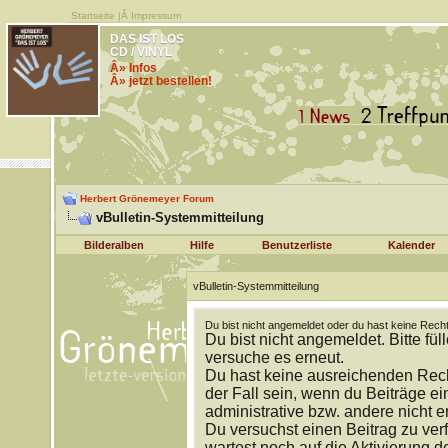
Startseite
|Â
Impressum
DAS IST LOS
CD / VINYL
Â» Infos
Â» jetzt bestellen!
Herbert Grönemeyer Forum
vBulletin-Systemmitteilung
Bilderalben
Hilfe
Benutzerliste
Kalender
vBulletin-Systemmitteilung
Du bist nicht angemeldet oder du hast keine Recht
Du bist nicht angemeldet. Bitte fül
versuche es erneut.
Du hast keine ausreichenden Rech
der Fall sein, wenn du Beiträge 
administrative bzw. andere nicht e
Du versuchst einen Beitrag zu ver
wartest noch auf die Aktivierung d