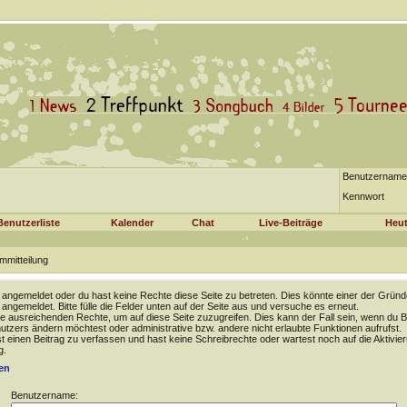
Benutzername
Kennwort
Benutzerliste
Kalender
Chat
Live-Beiträge
Heut
mmitteilung
t angemeldet oder du hast keine Rechte diese Seite zu betreten. Dies könnte einer der Gründ
t angemeldet. Bitte fülle die Felder unten auf der Seite aus und versuche es erneut.
e ausreichenden Rechte, um auf diese Seite zuzugreifen. Dies kann der Fall sein, wenn du B
tzers ändern möchtest oder administrative bzw. andere nicht erlaubte Funktionen aufrufst.
 einen Beitrag zu verfassen und hast keine Schreibrechte oder wartest noch auf die Aktivie
g.
en
Benutzername: