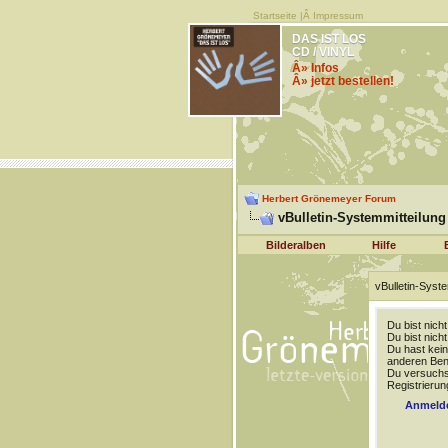
Startseite
|Â
Impressum
DAS IST LOS
CD / VINYL
Â» Infos
Â» jetzt bestellen!
Herbert Grönemeyer Forum
vBulletin-Systemmitteilung
Bilderalben
Hilfe
vBulletin-Syste
Du bist nich
Du bist nich
Du hast kein
anderen Benu
Du versuchst
Registrierun
Anmeld