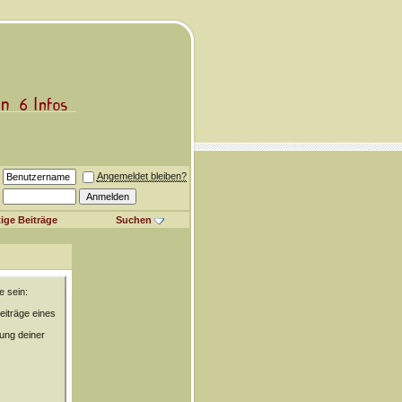
Angemeldet bleiben?
ige Beiträge
Suchen
e sein:
eiträge eines
rung deiner