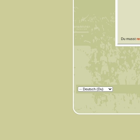
Du musst
re