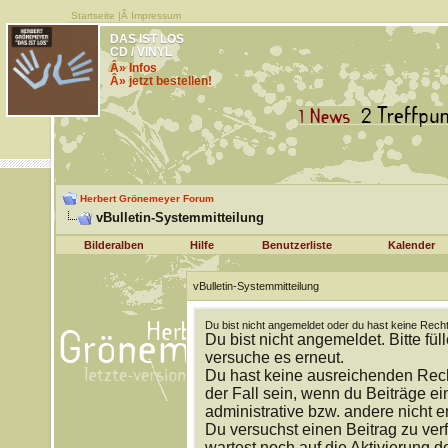
Startseite
|Â
Impressum
DAS IST LOS
CD / VINYL
Â» Infos
Â» jetzt bestellen!
Herbert Grönemeyer Forum
vBulletin-Systemmitteilung
Bilderalben
Hilfe
Benutzerliste
Kalender
vBulletin-Systemmitteilung
Du bist nicht angemeldet oder du hast keine Recht
Du bist nicht angemeldet. Bitte fül
versuche es erneut.
Du hast keine ausreichenden Rech
der Fall sein, wenn du Beiträge 
administrative bzw. andere nicht e
Du versuchst einen Beitrag zu ver
wartest noch auf die Aktivierung d