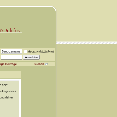
Angemeldet bleiben?
ige Beiträge
Suchen
e sein:
eiträge eines
rung deiner