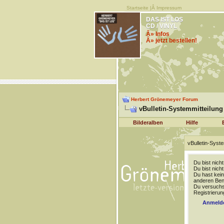
Startseite
|Â
Impressum
DAS IST LOS
CD / VINYL
Â» Infos
Â» jetzt bestellen!
Herbert Grönemeyer Forum
vBulletin-Systemmitteilung
Bilderalben
Hilfe
vBulletin-Syste
Du bist nich
Du bist nich
Du hast kein
anderen Benu
Du versuchst
Registrierun
Anmeld