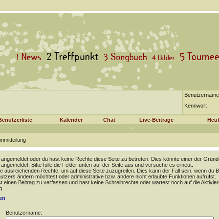
Benutzername
Kennwort
Benutzerliste
Kalender
Chat
Live-Beiträge
Heut
mmitteilung
t angemeldet oder du hast keine Rechte diese Seite zu betreten. Dies könnte einer der Gründ
t angemeldet. Bitte fülle die Felder unten auf der Seite aus und versuche es erneut.
e ausreichenden Rechte, um auf diese Seite zuzugreifen. Dies kann der Fall sein, wenn du B
tzers ändern möchtest oder administrative bzw. andere nicht erlaubte Funktionen aufrufst.
 einen Beitrag zu verfassen und hast keine Schreibrechte oder wartest noch auf die Aktivie
g.
en
Benutzername: