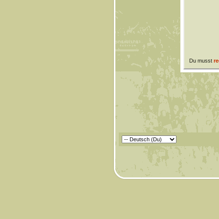
Du musst
re