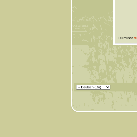
Du musst
re