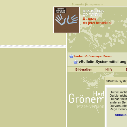
Startseite
|Â
Impressum
DAS IST LOS
CD / VINYL
Â» Infos
Â» jetzt bestellen!
Herbert Grönemeyer Forum
vBulletin-Systemmitteilung
Bilderalben
Hilfe
vBulletin-Syste
Du bist nich
Du bist nich
Du hast kein
anderen Benu
Du versuchst
Registrierun
Anmeld