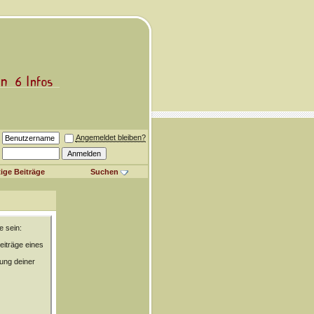
Angemeldet bleiben?
ige Beiträge
Suchen
e sein:
eiträge eines
rung deiner