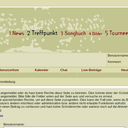
Benutzername
Kennwort
Benutzerliste
Kalender
Chat
Live-Beiträge
Heut
mmitteilung
t angemeldet oder du hast keine Rechte diese Seite zu betreten. Dies könnte einer der Gründ
t angemeldet. Bitte fülle die Felder unten auf der Seite aus und versuche es erneut.
e ausreichenden Rechte, um auf diese Seite zuzugreifen. Dies kann der Fall sein, wenn du B
tzers ändern möchtest oder administrative bzw. andere nicht erlaubte Funktionen aufrufst.
 einen Beitrag zu verfassen und hast keine Schreibrechte oder wartest noch auf die Aktivie
g.
en
Benutzername: