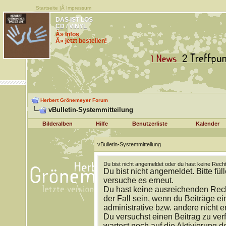
Startseite
|Â
Impressum
DAS IST LOS
CD / VINYL
Â» Infos
Â» jetzt bestellen!
Herbert Grönemeyer Forum
vBulletin-Systemmitteilung
Bilderalben
Hilfe
Benutzerliste
Kalender
vBulletin-Systemmitteilung
Du bist nicht angemeldet oder du hast keine Recht
Du bist nicht angemeldet. Bitte fül
versuche es erneut.
Du hast keine ausreichenden Rech
der Fall sein, wenn du Beiträge 
administrative bzw. andere nicht e
Du versuchst einen Beitrag zu ver
wartest noch auf die Aktivierung d