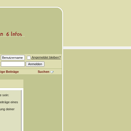
Angemeldet bleiben?
ige Beiträge
Suchen
e sein:
eiträge eines
rung deiner