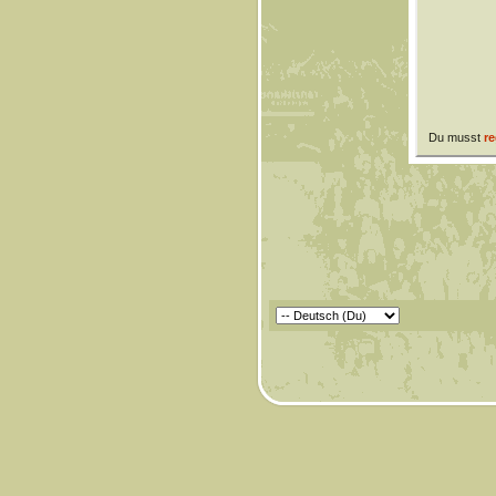
Du musst
re