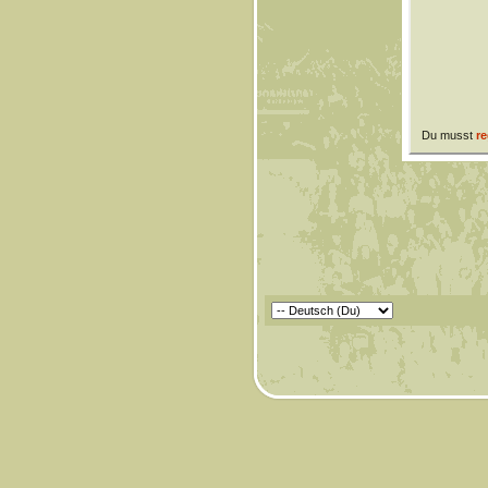
Du musst
re