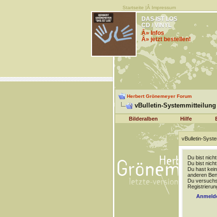
Startseite
|Â
Impressum
DAS IST LOS
CD / VINYL
Â» Infos
Â» jetzt bestellen!
Herbert Grönemeyer Forum
vBulletin-Systemmitteilung
Bilderalben
Hilfe
vBulletin-Syste
Du bist nich
Du bist nich
Du hast kein
anderen Benu
Du versuchst
Registrierun
Anmeld