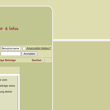
Angemeldet bleiben?
ige Beiträge
Suchen
e sein:
eiträge eines
rung deiner