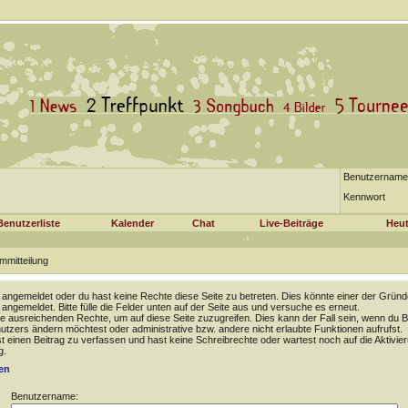
Benutzername
Kennwort
Benutzerliste
Kalender
Chat
Live-Beiträge
Heut
mmitteilung
t angemeldet oder du hast keine Rechte diese Seite zu betreten. Dies könnte einer der Gründ
t angemeldet. Bitte fülle die Felder unten auf der Seite aus und versuche es erneut.
e ausreichenden Rechte, um auf diese Seite zuzugreifen. Dies kann der Fall sein, wenn du B
tzers ändern möchtest oder administrative bzw. andere nicht erlaubte Funktionen aufrufst.
 einen Beitrag zu verfassen und hast keine Schreibrechte oder wartest noch auf die Aktivie
g.
en
Benutzername: