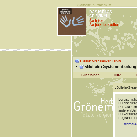
Startseite
|Â
Impressum
DAS IST LOS
CD / VINYL
Â» Infos
Â» jetzt bestellen!
Herbert Grönemeyer Forum
vBulletin-Systemmitteilung
Bilderalben
Hilfe
vBulletin-Syste
Du bist nich
Du bist nich
Du hast kein
anderen Benu
Du versuchst
Registrierun
Anmeld