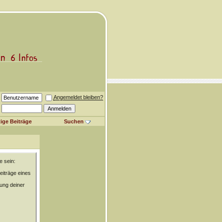
Angemeldet bleiben?
ige Beiträge
Suchen
e sein:
eiträge eines
rung deiner