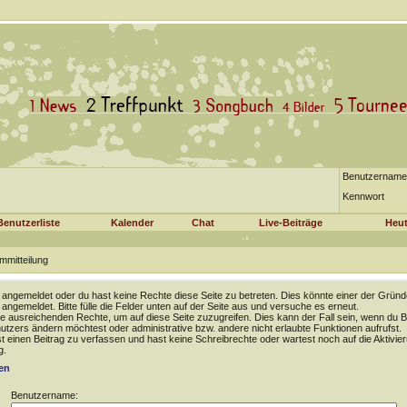
Benutzername
Kennwort
Benutzerliste
Kalender
Chat
Live-Beiträge
Heut
mmitteilung
t angemeldet oder du hast keine Rechte diese Seite zu betreten. Dies könnte einer der Gründ
t angemeldet. Bitte fülle die Felder unten auf der Seite aus und versuche es erneut.
e ausreichenden Rechte, um auf diese Seite zuzugreifen. Dies kann der Fall sein, wenn du B
tzers ändern möchtest oder administrative bzw. andere nicht erlaubte Funktionen aufrufst.
 einen Beitrag zu verfassen und hast keine Schreibrechte oder wartest noch auf die Aktivie
g.
en
Benutzername: