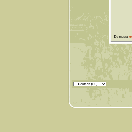
Du musst
re