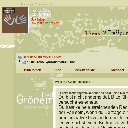
Startseite
|Â
Impressum
DAS IST LOS
CD / VINYL
Â» Infos
Â» jetzt bestellen!
Herbert Grönemeyer Forum
vBulletin-Systemmitteilung
Bilderalben
Hilfe
Benutzerliste
Kalender
vBulletin-Systemmitteilung
Du bist nicht angemeldet oder du hast keine Recht
Du bist nicht angemeldet. Bitte fül
versuche es erneut.
Du hast keine ausreichenden Rech
der Fall sein, wenn du Beiträge 
administrative bzw. andere nicht e
Du versuchst einen Beitrag zu ver
wartest noch auf die Aktivierung d