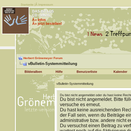
Startseite
|Â
Impressum
DAS IST LOS
CD / VINYL
Â» Infos
Â» jetzt bestellen!
Herbert Grönemeyer Forum
vBulletin-Systemmitteilung
Bilderalben
Hilfe
Benutzerliste
Kalender
vBulletin-Systemmitteilung
Du bist nicht angemeldet oder du hast keine Recht
Du bist nicht angemeldet. Bitte fül
versuche es erneut.
Du hast keine ausreichenden Rech
der Fall sein, wenn du Beiträge 
administrative bzw. andere nicht e
Du versuchst einen Beitrag zu ver
wartest noch auf die Aktivierung d