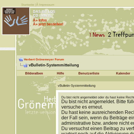
Startseite
|Â
Impressum
DAS IST LOS
CD / VINYL
Â» Infos
Â» jetzt bestellen!
Herbert Grönemeyer Forum
vBulletin-Systemmitteilung
Bilderalben
Hilfe
Benutzerliste
Kalender
vBulletin-Systemmitteilung
Du bist nicht angemeldet oder du hast keine Recht
Du bist nicht angemeldet. Bitte fül
versuche es erneut.
Du hast keine ausreichenden Rech
der Fall sein, wenn du Beiträge 
administrative bzw. andere nicht e
Du versuchst einen Beitrag zu ver
wartest noch auf die Aktivierung d