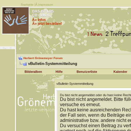
Startseite
|Â
Impressum
DAS IST LOS
CD / VINYL
Â» Infos
Â» jetzt bestellen!
Herbert Grönemeyer Forum
vBulletin-Systemmitteilung
Bilderalben
Hilfe
Benutzerliste
Kalender
vBulletin-Systemmitteilung
Du bist nicht angemeldet oder du hast keine Recht
Du bist nicht angemeldet. Bitte fül
versuche es erneut.
Du hast keine ausreichenden Rech
der Fall sein, wenn du Beiträge 
administrative bzw. andere nicht e
Du versuchst einen Beitrag zu ver
wartest noch auf die Aktivierung d