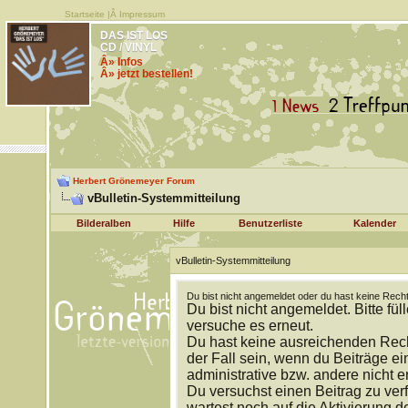
Startseite
|Â
Impressum
DAS IST LOS
CD / VINYL
Â» Infos
Â» jetzt bestellen!
Herbert Grönemeyer Forum
vBulletin-Systemmitteilung
Bilderalben
Hilfe
Benutzerliste
Kalender
vBulletin-Systemmitteilung
Du bist nicht angemeldet oder du hast keine Recht
Du bist nicht angemeldet. Bitte fül
versuche es erneut.
Du hast keine ausreichenden Rech
der Fall sein, wenn du Beiträge 
administrative bzw. andere nicht e
Du versuchst einen Beitrag zu ver
wartest noch auf die Aktivierung d