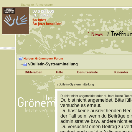
Startseite
|Â
Impressum
DAS IST LOS
CD / VINYL
Â» Infos
Â» jetzt bestellen!
Herbert Grönemeyer Forum
vBulletin-Systemmitteilung
Bilderalben
Hilfe
Benutzerliste
Kalender
vBulletin-Systemmitteilung
Du bist nicht angemeldet oder du hast keine Recht
Du bist nicht angemeldet. Bitte fül
versuche es erneut.
Du hast keine ausreichenden Rech
der Fall sein, wenn du Beiträge 
administrative bzw. andere nicht e
Du versuchst einen Beitrag zu ver
wartest noch auf die Aktivierung d