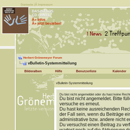
Startseite
|Â
Impressum
DAS IST LOS
CD / VINYL
Â» Infos
Â» jetzt bestellen!
Herbert Grönemeyer Forum
vBulletin-Systemmitteilung
Bilderalben
Hilfe
Benutzerliste
Kalender
vBulletin-Systemmitteilung
Du bist nicht angemeldet oder du hast keine Recht
Du bist nicht angemeldet. Bitte fül
versuche es erneut.
Du hast keine ausreichenden Rech
der Fall sein, wenn du Beiträge 
administrative bzw. andere nicht e
Du versuchst einen Beitrag zu ver
wartest noch auf die Aktivierung d