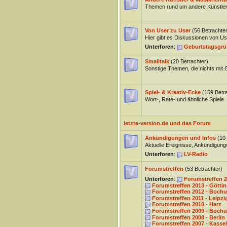
Themen rund um andere Künstler
Von User zu User
(56 Betrachter
Hier gibt es Diskussionen von Us
Unterforen
:
Geburtstagsgrü
Smalltalk
(20 Betrachter)
Sonstige Themen, die nichts mit
Spiel- & Kreativ-Ecke
(159 Betr
Wort-, Rate- und ähnliche Spiele
letzte-version.de und das Forum
Ankündigungen und Infos
(10
Aktuelle Ereignisse, Ankündigun
Unterforen
:
LV-Radio
Forumstreffen
(53 Betrachter)
Unterforen
:
Forumstreffen 2
Forumstreffen 2013 - Götti
Forumstreffen 2012 - Boch
Forumstreffen 2011 - Leipzi
Forumstreffen 2010 - Harz
Forumstreffen 2009 - Boch
Forumstreffen 2008 - Berlin
Forumstreffen 2007 - Kassel