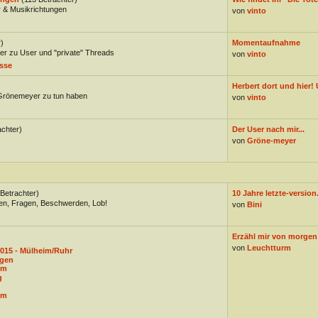
 & Musikrichtungen
von
vinto
)
Momentaufnahme
er zu User und "private" Threads
von
vinto
sse
Herbert dort und hier! 
 Grönemeyer zu tun haben
von
vinto
achter)
Der User nach mir...
von
Gröne-meyer
 Betrachter)
10 Jahre letzte-version
gen, Fragen, Beschwerden, Lob!
von
Bini
Erzähl mir von morgen: 
von
Leuchtturm
015 - Mülheim/Ruhr
ngen
um
g
um