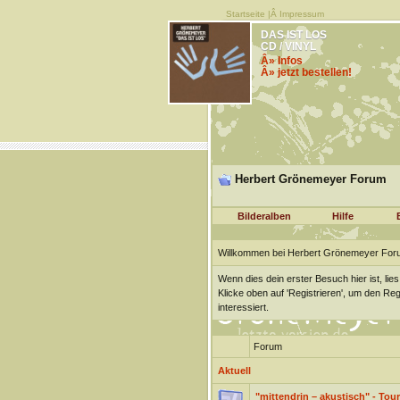
Startseite
|Â
Impressum
DAS IST LOS
CD / VINYL
Â» Infos
Â» jetzt bestellen!
Herbert Grönemeyer Forum
Bilderalben
Hilfe
Willkommen bei Herbert Grönemeyer For
Wenn dies dein erster Besuch hier ist, lies
Klicke oben auf 'Registrieren', um den Re
interessiert.
Forum
Aktuell
"mittendrin – akustisch" - Tour