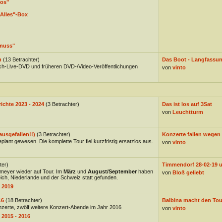
los"
Alles"-Box
muss"
n
(13 Betrachter)
Das Boot - Langfassung
h-Live-DVD und früheren DVD-/Video-Veröffentlichungen
von
vinto
ichte 2023 - 2024
(3 Betrachter)
Das ist los auf 3Sat
von
Leuchtturm
ausgefallen!!)
(3 Betrachter)
Konzerte fallen wegen
plant gewesen. Die komplette Tour fiel kurzfristig ersatzlos aus.
von
vinto
ter)
Timmendorf 28-02-19 un
meyer wieder auf Tour. Im
März
und
August/September
haben
von
Bloß geliebt
ich, Niederlande und der Schweiz statt gefunden.
 2019
16
(18 Betrachter)
Balbina macht den Tou
nzerte, zwölf weitere Konzert-Abende im Jahr 2016
von
vinto
 2015 - 2016