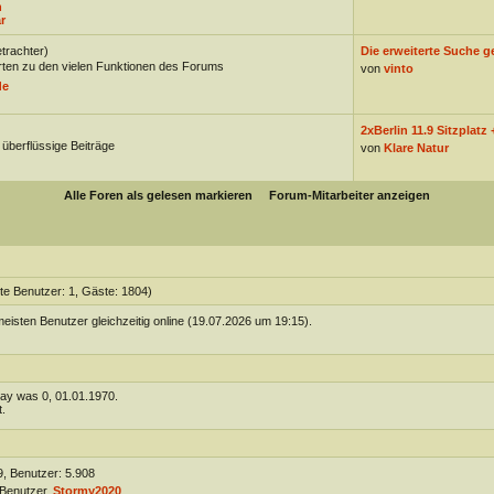
n
r
trachter)
Die erweiterte Suche g
ten zu den vielen Funktionen des Forums
von
vinto
de
2xBerlin 11.9 Sitzplatz +
 überflüssige Beiträge
von
Klare Natur
Alle Foren als gelesen markieren
Forum-Mitarbeiter anzeigen
rte Benutzer: 1, Gäste: 1804)
eisten Benutzer gleichzeitig online (19.07.2026 um 19:15).
day was 0, 01.01.1970.
.
, Benutzer: 5.908
Benutzer,
Stormy2020
.