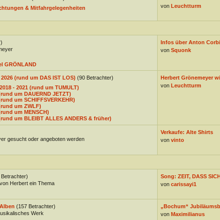
von
Leuchtturm
chtungen & Mitfahrgelegenheiten
)
Infos über Anton Corbij
meyer
von
Squonk
bel GRÖNLAND
- 2026 (rund um DAS IST LOS)
(90 Betrachter)
Herbert Grönemeyer wi
von
Leuchtturm
 2018 - 2021 (rund um TUMULT)
7 (rund um DAUERND JETZT)
3 (rund um SCHIFFSVERKEHR)
 (rund um ZWLF)
5 (rund um MENSCH)
1 (rund um BLEIBT ALLES ANDERS & früher)
Verkaufe: Alte Shirts
er gesucht oder angeboten werden
von
vinto
 Betrachter)
Song: ZEIT, DASS SICH
von Herbert ein Thema
von
carissayi1
Alben
(157 Betrachter)
„Bochum“ Jubiläums
musikalisches Werk
von
Maximilianus