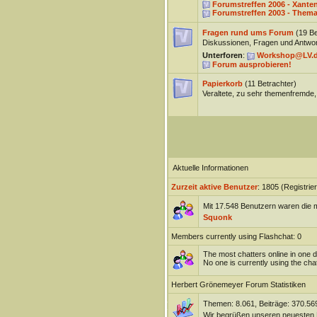
Forumstreffen 2006 - Xante
Forumstreffen 2003 - Thema
Fragen rund ums Forum
(19 Be
Diskussionen, Fragen und Antwor
Unterforen
:
Workshop@LV.
Forum ausprobieren!
Papierkorb
(11 Betrachter)
Veraltete, zu sehr themenfremde,
Aktuelle Informationen
Zurzeit aktive Benutzer
: 1805 (Registrie
Mit 17.548 Benutzern waren die m
Squonk
Members currently using Flashchat: 0
The most chatters online in one 
No one is currently using the chat
Herbert Grönemeyer Forum Statistiken
Themen: 8.061, Beiträge: 370.569
Wir begrüßen unseren neuesten 