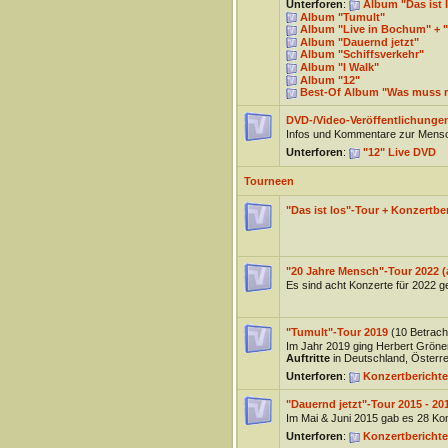
Unterforen
:
Album "Das ist 
Album "Tumult"
Album "Live in Bochum" + "
Album "Dauernd jetzt"
Album "Schiffsverkehr"
Album "I Walk"
Album "12"
Best-Of Album "Was muss 
DVD-/Video-Veröffentlichunge
Infos und Kommentare zur Mensc
Unterforen
:
"12" Live DVD
Tourneen
"Das ist los"-Tour + Konzertber
"20 Jahre Mensch"-Tour 2022 (
Es sind acht Konzerte für 2022 ge
"Tumult"-Tour 2019
(10 Betrach
Im Jahr 2019 ging Herbert Gröne
Auftritte
in Deutschland, Österre
Unterforen
:
Konzertberichte
"Dauernd jetzt"-Tour 2015 - 20
Im Mai & Juni 2015 gab es 28 Ko
Unterforen
:
Konzertberichte