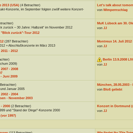
e 2013 (USA)
(4 Betrachter)
Let's talk about tomorr
akt-Konzerte, im September folgten zwölf weitere Konzert-
von
Wimpernschlag
etrachter)
MuK Lübeck am 30. Okt
ck zurück – 30 Jahre: Halbzeit“ im November 2012
von
JJ
 "Blick zurück"-Tour 2012
012
(287 Betrachter)
Montreux 14. Juli 2012 
2012 + Abschlußkonzerte im März 2013
von
JJ
 2011 - 2012
achter)
Berlin 13.9.2008 LI
ochum 2009)
von
JJ
 2007 - 2008
07
- Juni 2009
 Betrachter)
München, 28.05.2003 - D
 und Januar 2005
von
Bloß geliebt
 2002 - 2004
usen - November 2003
 - 2000
(2 Betrachter)
Konzert in Dortmund (
 1999 und "Stand der Dinge"-Konzerte 2000
von
JJ
 (vor 1997)
ungen
(113 Betrachter)
Wie findet Ihr "Die Tote