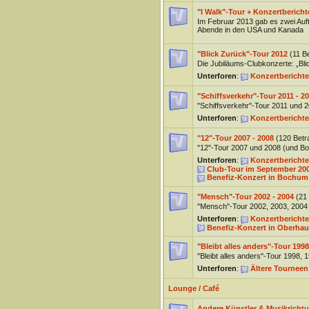
"I Walk"-Tour + Konzertbericht
Im Februar 2013 gab es zwei Auft
Abende in den USA und Kanada
"Blick Zurück"-Tour 2012
(11 B
Die Jubiläums-Clubkonzerte: „Bli
Unterforen
:
Konzertberichte
"Schiffsverkehr"-Tour 2011 - 2
"Schiffsverkehr"-Tour 2011 und 
Unterforen
:
Konzertberichte
"12"-Tour 2007 - 2008
(120 Betr
"12"-Tour 2007 und 2008 (und B
Unterforen
:
Konzertberichte
Club-Tour im September 20
Benefiz-Konzert in Bochum 
"Mensch"-Tour 2002 - 2004
(21
"Mensch"-Tour 2002, 2003, 2004
Unterforen
:
Konzertberichte
Benefiz-Konzert in Oberha
"Bleibt alles anders"-Tour 1998
"Bleibt alles anders"-Tour 1998,
Unterforen
:
Ältere Tourneen
Lounge / Café
Andere Künstler & Musikricht