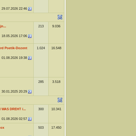
29.07.2026
22:46
n...
213
9.036
18.05.2026
17:06
rd Poetik-Dozent
1.024
16.548
01.08.2026
19:38
285
3.518
30.01.2025
20:29
 WAS DREHT /...
300
10.341
01.08.2026
02:57
box
503
17.450