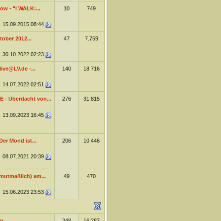
ow - "I WALK:...
10
749
15.09.2015
08:44
ober 2012...
47
7.759
30.10.2022
02:23
live@LV.de -...
140
18.716
14.07.2022
02:51
VE - Überdacht von...
276
31.815
13.09.2023
16:45
er Mond ist...
206
10.446
08.07.2021
20:39
mutmaßlich) am...
49
470
15.06.2023
23:53
n...
248
16.287