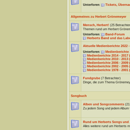
Unterforen
:
Tickets, Überna
Allgemeines zu Herbert Grönemeyer
Mensch, Herbert!
(25 Betrachter
Themen rund um Herbert Gröne
Unterforen
:
Band-Forum
Herberts Band und das La
Aktuelle Medienberichte 2022 
Unterforen
:
Medienberichte
Medienberichte 2014 - 201
Medienberichte 2010 - 201
Medienberichte 2006 - 2009
Medienberichte 2002 - 200
Medienberichte 1978 - 200
Fundgrube
(7 Betrachter)
Dinge, die zum Thema Grönemey
Songbuch
Alben und Songcomments
(21
Zu jedem Song und jedem Album 
Rund um Herberts Songs und 
Alles weitere rund um Herberts 