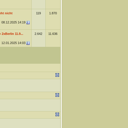
eht nicht
119
1.870
08.12.2025
14:19
 2xBerlin 11.9...
2.642
11.636
12.01.2025
14:03