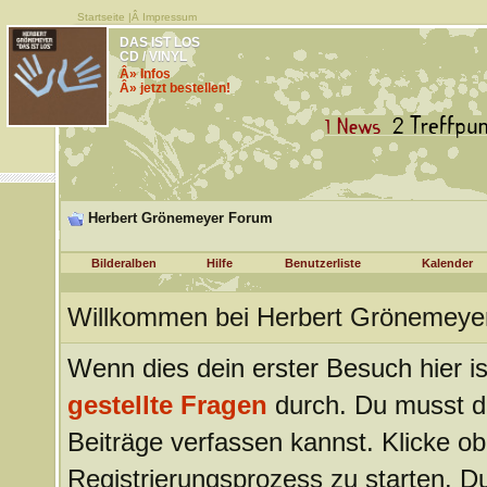
Startseite
|Â
Impressum
DAS IST LOS
CD / VINYL
Â» Infos
Â» jetzt bestellen!
Herbert Grönemeyer Forum
Bilderalben
Hilfe
Benutzerliste
Kalender
Willkommen bei Herbert Grönemeye
Wenn dies dein erster Besuch hier ist
gestellte Fragen
durch. Du musst d
Beiträge verfassen kannst. Klicke ob
Registrierungsprozess zu starten. Du