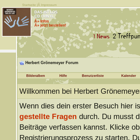
Startseite
|Â
Impressum
DAS IST LOS
CD / VINYL
Â» Infos
Â» jetzt bestellen!
Herbert Grönemeyer Forum
Bilderalben
Hilfe
Benutzerliste
Kalender
Willkommen bei Herbert Grönemeye
Wenn dies dein erster Besuch hier ist
gestellte Fragen
durch. Du musst d
Beiträge verfassen kannst. Klicke ob
Registrierungsprozess zu starten. Du