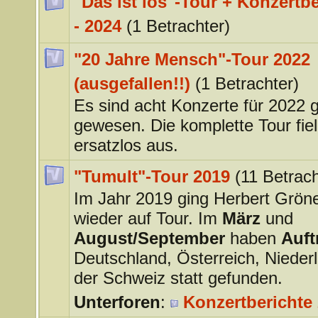
"Das ist los"-Tour + Konzertb
- 2024
(1 Betrachter)
"20 Jahre Mensch"-Tour 2022
(ausgefallen!!)
(1 Betrachter)
Es sind acht Konzerte für 2022 
gewesen. Die komplette Tour fiel 
ersatzlos aus.
"Tumult"-Tour 2019
(11 Betrach
Im Jahr 2019 ging Herbert Grö
wieder auf Tour. Im
März
und
August/September
haben
Auftr
Deutschland, Österreich, Nieder
der Schweiz statt gefunden.
Unterforen
:
Konzertberichte