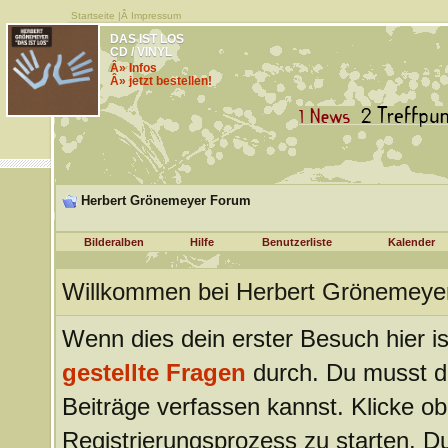
Startseite
|Â
Impressum
DAS IST LOS
CD / VINYL
Â» Infos
Â» jetzt bestellen!
Herbert Grönemeyer Forum
Bilderalben
Hilfe
Benutzerliste
Kalender
Willkommen bei Herbert Grönemeye
Wenn dies dein erster Besuch hier ist
gestellte Fragen
durch. Du musst d
Beiträge verfassen kannst. Klicke ob
Registrierungsprozess zu starten. Du